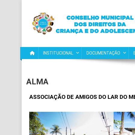
CMDCA GUARUJÁ
Ajude as crianças e adolescente de Guarujá
INSTITUCIONAL
DOCUMENTAÇÃO
ALMA
ASSOCIAÇÃO DE AMIGOS DO LAR DO M