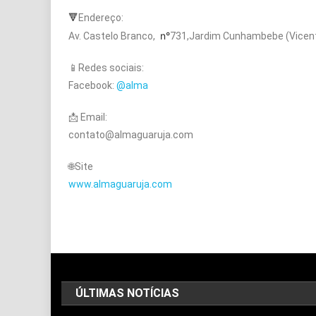
🔻
Endereço:
n°
Av. Castelo Branco,
731,Jardim Cunhambebe
(Vicen
📱
Redes sociais:
Facebook:
@alma
📩 Email:
contato@almaguaruja.com
🌐Site
www.almaguaruja.com
ÚLTIMAS NOTÍCIAS