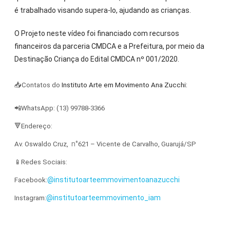
é trabalhado visando supera-lo, ajudando as crianças.
O Projeto neste vídeo foi financiado com recursos
financeiros da parceria CMDCA e a Prefeitura, por meio da
Destinação Criança do Edital CMDCA nº 001/2020.
📥Contatos do
Instituto Arte em Movimento Ana Zucchi:
📲WhatsApp: (13) 99788-3366
🔻Endereço:
n°
Av. Oswaldo Cruz,
621 – Vicente de Carvalho, Guarujá/SP
📱Redes Sociais:
@institutoarteemmovimentoanazucchi
Facebook:
@institutoarteemmovimento_iam
Instagram: