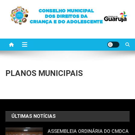
Skip
to
content
CMDCA GUARUJÁ
Ajude as crianças e adolescente de Guarujá
PLANOS MUNICIPAIS
ÚLTIMAS NOTÍCIAS
ASSEMBLEIA ORDINÁRIA DO CMDCA