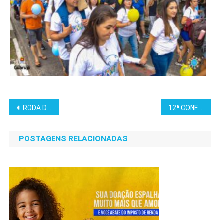
RODA DANÇANTE – CONFERÊNCIA LIVRE DOS DIREITOS DA CRIANÇA E DO ADOLESCENTE​
12ª CONFERÊNCIA MUNICIPAL DOS DIREITOS DA CRIANÇA E DO ADOLESCENTE DE GUARUJÁ
POSTAGENS RELACIONADAS