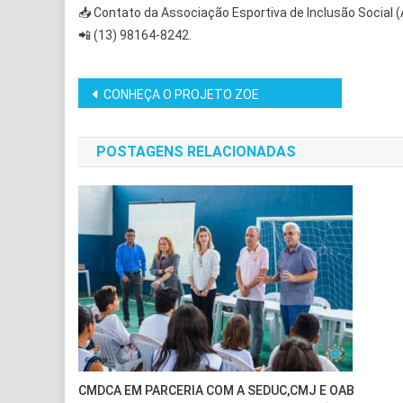
📥 Contato da Associação Esportiva de Inclusão Social 
📲 (13) 98164-8242.
Navegação
CONHEÇA O PROJETO ZOE
de
POSTAGENS RELACIONADAS
Post
CMDCA EM PARCERIA COM A SEDUC,CMJ E OAB