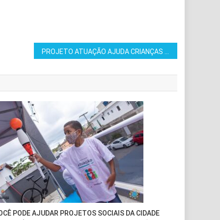
PROJETO ATUAÇÃO AJUDA CRIANÇAS E ADOLESCENTE COM AULAS DE SURF E CIRCO
OCÊ PODE AJUDAR PROJETOS SOCIAIS DA CIDADE