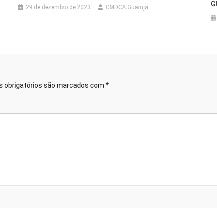
G
29 de dezembro de 2023
CMDCA Guarujá
 obrigatórios são marcados com
*