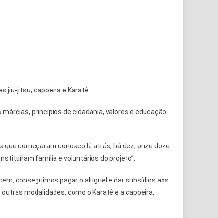
jiu-jitsu, capoeira e Karatê.
s márcias, princípios de cidadania, valores e educação
as que começaram conosco lá atrás, há dez, onze doze
tituíram família e voluntários do projeto”.
ecem, conseguimos pagar o aluguel e dar subsídios aos
r outras modalidades, como o Karatê e a capoeira,